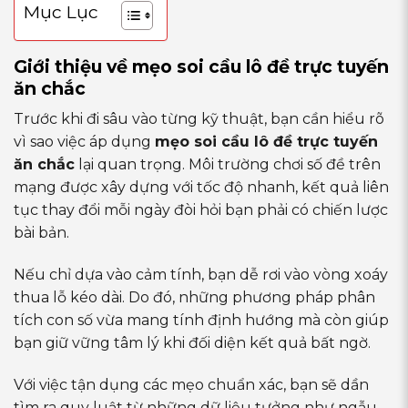
Mục Lục
Giới thiệu về mẹo soi cầu lô đề trực tuyến
ăn chắc
Trước khi đi sâu vào từng kỹ thuật, bạn cần hiểu rõ
vì sao việc áp dụng
mẹo soi cầu lô đề trực tuyến
ăn chắc
lại quan trọng. Môi trường chơi số đề trên
mạng được xây dựng với tốc độ nhanh, kết quả liên
tục thay đổi mỗi ngày đòi hỏi bạn phải có chiến lược
bài bản.
Nếu chỉ dựa vào cảm tính, bạn dễ rơi vào vòng xoáy
thua lỗ kéo dài. Do đó, những phương pháp phân
tích con số vừa mang tính định hướng mà còn giúp
bạn giữ vững tâm lý khi đối diện kết quả bất ngờ.
Với việc tận dụng các mẹo chuẩn xác, bạn sẽ dần
tìm ra quy luật từ những dữ liệu tưởng như ngẫu