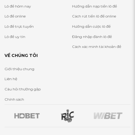
Lô đề hôm nay
Hướng dẫn nạp tiền lô đề
Lô đề online
Cách rút tiền lô đề online
Lô đề trực tuyến
Hướng dẫn cược lô đề
Lô đề uy tín
Đăng nhập đánh lô đề
Cách xác minh tài khoản đề
VỀ CHÚNG TÔI
Giới thiệu chung
Liên hệ
Câu hỏi thường gặp
Chính sách