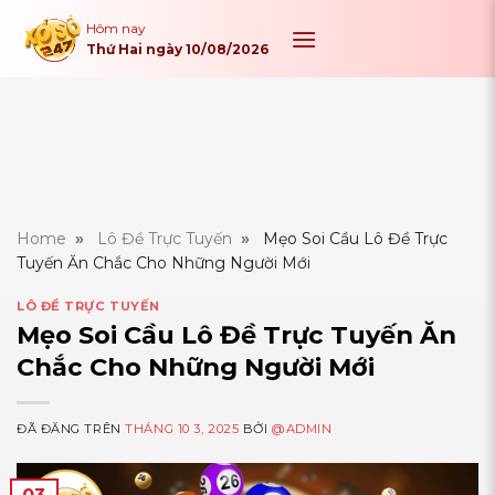
Chuyển
Hôm nay
đến
Thứ Hai ngày 10/08/2026
nội
dung
Home
»
Lô Đề Trực Tuyến
»
Mẹo Soi Cầu Lô Đề Trực
Tuyến Ăn Chắc Cho Những Người Mới
LÔ ĐỀ TRỰC TUYẾN
Mẹo Soi Cầu Lô Đề Trực Tuyến Ăn
Chắc Cho Những Người Mới
ĐÃ ĐĂNG TRÊN
THÁNG 10 3, 2025
BỞI
@ADMIN