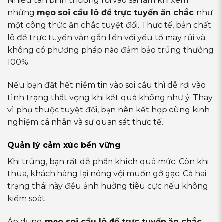
Nhiều tân binh thường rơi vào sai lầm khi xem
những
mẹo soi cầu lô đề trực tuyến ăn chắc
như
một công thức ăn chắc tuyệt đối. Thực tế, bản chất
lô đề trực tuyến vẫn gắn liền với yếu tố may rủi và
không có phương pháp nào đảm bảo trúng thưởng
100%.
Nếu bạn đặt hết niềm tin vào soi cầu thì dễ rơi vào
tình trạng thất vọng khi kết quả không như ý. Thay
vì phụ thuộc tuyệt đối, bạn nên kết hợp cùng kinh
nghiệm cá nhân và sự quan sát thực tế.
Quản lý cảm xúc bền vững
Khi trúng, bạn rất dễ phấn khích quá mức. Còn khi
thua, khách hàng lại nóng vội muốn gỡ gạc. Cả hai
trạng thái này đều ảnh hưởng tiêu cực nếu không
kiểm soát.
Áp dụng
mẹo soi cầu lô đề trực tuyến ăn chắc