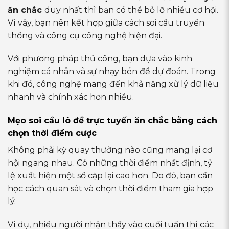
ăn chắc
duy nhất thì bạn có thể bỏ lỡ nhiều cơ hội.
Vì vậy, bạn nên kết hợp giữa cách soi cầu truyền
thống và công cụ công nghệ hiện đại.
Với phương pháp thủ công, bạn dựa vào kinh
nghiệm cá nhân và sự nhạy bén để dự đoán. Trong
khi đó, công nghệ mang đến khả năng xử lý dữ liệu
nhanh và chính xác hơn nhiều.
Mẹo soi cầu lô đề trực tuyến ăn chắc bằng cách
chọn thời điểm cược
Không phải kỳ quay thưởng nào cũng mang lại cơ
hội ngang nhau. Có những thời điểm nhất định, tỷ
lệ xuất hiện một số cặp lại cao hơn. Do đó, bạn cần
học cách quan sát và chọn thời điểm tham gia hợp
lý.
Ví dụ, nhiều người nhận thấy vào cuối tuần thì các