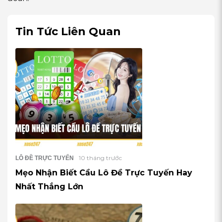
Tin Tức Liên Quan
10 tháng trước
LÔ ĐỀ TRỰC TUYẾN
Mẹo Nhận Biết Cầu Lô Đề Trực Tuyến Hay
Nhất Thắng Lớn