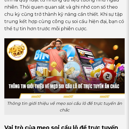
nhiên. Thói quen quan sát và ghi nhớ con số theo
chu kỳ cũng trở thành kỹ năng cần thiết. Khi sự tập
trung kết hợp cùng công cụ soi cầu hiện đại, bạn có
thể tự tin hơn trước mỗi phiên cược.
Thông tin giới thiệu về mẹo soi cầu lô đề trực tuyến ăn
chắc
Vai trò của mẹo soi cầu lô đề trực tuyến