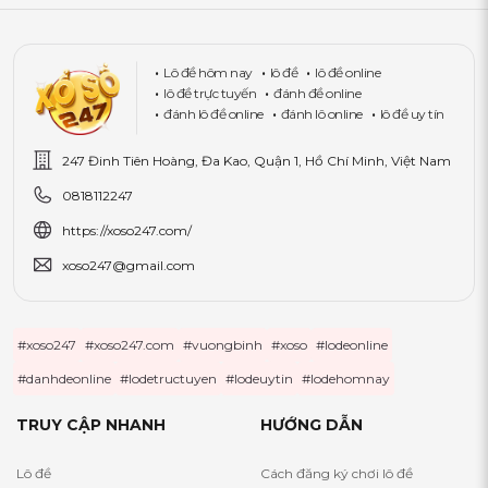
Lô đề hôm nay
lô đề
lô đề online
lô đề trực tuyến
đánh đề online
đánh lô đề online
đánh lô online
lô đề uy tín
247 Đinh Tiên Hoàng, Đa Kao, Quận 1, Hồ Chí Minh, Việt Nam
0818112247
https://xoso247.com/
xoso247@gmail.com
#xoso247
#xoso247.com
#vuongbinh
#xoso
#lodeonline
#danhdeonline
#lodetructuyen
#lodeuytin
#lodehomnay
TRUY CẬP NHANH
HƯỚNG DẪN
Lô đề
Cách đăng ký chơi lô đề