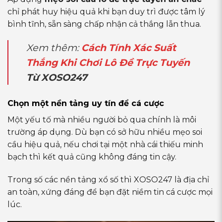
chỉ phát huy hiệu quả khi bạn duy trì được tâm lý
bình tĩnh, sẵn sàng chấp nhận cả thắng lẫn thua.
Xem thêm:
Cách Tính Xác Suất
Thắng Khi Chơi Lô Đề Trực Tuyến
Từ XOSO247
Chọn một nền tảng uy tín để cá cược
Một yếu tố mà nhiều người bỏ qua chính là môi
trường áp dụng. Dù bạn có sở hữu nhiều mẹo soi
cầu hiệu quả, nếu chơi tại một nhà cái thiếu minh
bạch thì kết quả cũng không đáng tin cậy.
Trong số các nền tảng xổ số thì XOSO247 là địa chỉ
an toàn, xứng đáng để bạn đặt niềm tin cá cược mọi
lúc.