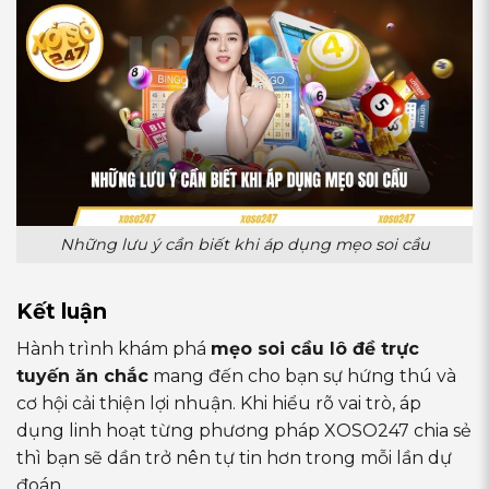
Những lưu ý cần biết khi áp dụng mẹo soi cầu
Kết luận
Hành trình khám phá
mẹo soi cầu lô đề trực
tuyến ăn chắc
mang đến cho bạn sự hứng thú và
cơ hội cải thiện lợi nhuận. Khi hiểu rõ vai trò, áp
dụng linh hoạt từng phương pháp XOSO247 chia sẻ
thì bạn sẽ dần trở nên tự tin hơn trong mỗi lần dự
đoán.