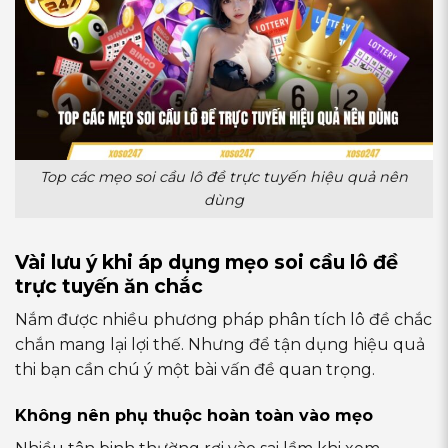
Top các mẹo soi cầu lô đề trực tuyến hiệu quả nên
dùng
Vài lưu ý khi áp dụng mẹo soi cầu lô đề
trực tuyến ăn chắc
Nắm được nhiều phương pháp phân tích lô đề chắc
chắn mang lại lợi thế. Nhưng để tận dụng hiệu quả
thi bạn cần chú ý một bài vấn đề quan trọng.
Không nên phụ thuộc hoàn toàn vào mẹo