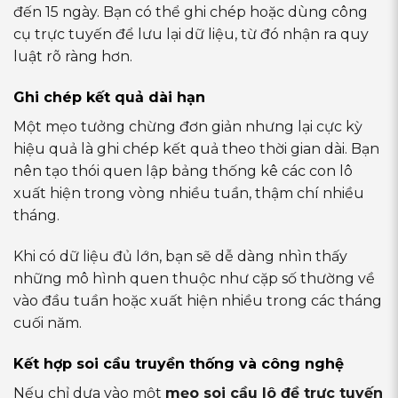
đến 15 ngày. Bạn có thể ghi chép hoặc dùng công
cụ trực tuyến để lưu lại dữ liệu, từ đó nhận ra quy
luật rõ ràng hơn.
Ghi chép kết quả dài hạn
Một mẹo tưởng chừng đơn giản nhưng lại cực kỳ
hiệu quả là ghi chép kết quả theo thời gian dài. Bạn
nên tạo thói quen lập bảng thống kê các con lô
xuất hiện trong vòng nhiều tuần, thậm chí nhiều
tháng.
Khi có dữ liệu đủ lớn, bạn sẽ dễ dàng nhìn thấy
những mô hình quen thuộc như cặp số thường về
vào đầu tuần hoặc xuất hiện nhiều trong các tháng
cuối năm.
Kết hợp soi cầu truyền thống và công nghệ
Nếu chỉ dựa vào một
mẹo soi cầu lô đề trực tuyến