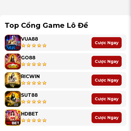
Top Cổng Game Lô Đề
VUA88
Cược Ngay
GO88
Cược Ngay
RICWIN
Cược Ngay
SUT88
Cược Ngay
HDBET
Cược Ngay