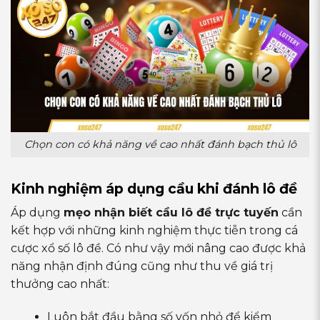
Chọn con có khả năng về cao nhất đánh bạch thủ lô
Kinh nghiệm áp dụng cầu khi đánh lô đề
Áp dụng
mẹo nhận biết cầu lô đề trực tuyến
cần
kết hợp với những kinh nghiệm thực tiễn trong cá
cược xổ số lô đề. Có như vậy mới nâng cao được khả
năng nhận định đúng cũng như thu về giá trị
thưởng cao nhất:
Luôn bắt đầu bằng số vốn nhỏ để kiểm