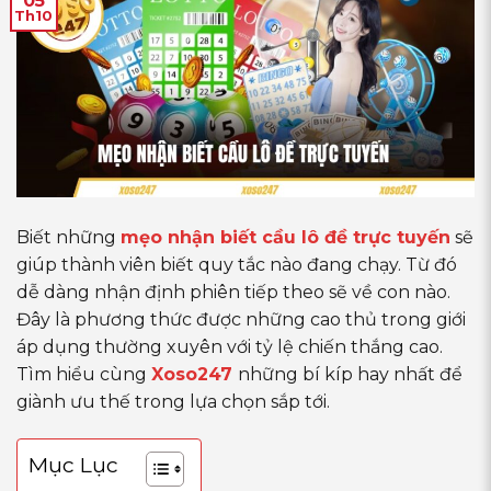
05
Th10
Biết những
mẹo nhận biết cầu lô đề trực tuyến
sẽ
giúp thành viên biết quy tắc nào đang chạy. Từ đó
dễ dàng nhận định phiên tiếp theo sẽ về con nào.
Đây là phương thức được những cao thủ trong giới
áp dụng thường xuyên với tỷ lệ chiến thắng cao.
Tìm hiểu cùng
Xoso247
những bí kíp hay nhất để
giành ưu thế trong lựa chọn sắp tới.
Mục Lục