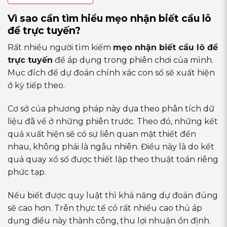
Vì sao cần tìm hiểu mẹo nhận biết cầu lô
đề trực tuyến?
Rất nhiều người tìm kiếm
mẹo nhận biết cầu lô đề
trực tuyến
để áp dụng trong phiên chơi của mình.
Mục đích để dự đoán chính xác con số sẽ xuất hiện
ở kỳ tiếp theo.
Cơ sở của phương pháp này dựa theo phân tích dữ
liệu đã về ở những phiên trước. Theo đó, những kết
quả xuất hiện sẽ có sự liên quan mật thiết đến
nhau, không phải là ngẫu nhiên. Điều này là do kết
quả quay xổ số được thiết lập theo thuật toán riêng
phức tạp.
Nếu biết được quy luật thì khả năng dự đoán đúng
sẽ cao hơn. Trên thực tế có rất nhiều cao thủ áp
dụng điều này thành công, thu lợi nhuận ổn định.