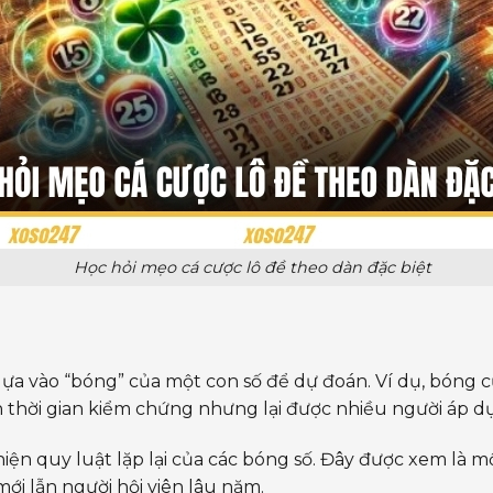
Học hỏi mẹo cá cược lô đề theo dàn đặc biệt
dựa vào “bóng” của một con số để dự đoán. Ví dụ, bóng của
cần thời gian kiểm chứng nhưng lại được nhiều người áp 
t hiện quy luật lặp lại của các bóng số. Đây được xem là
ới lẫn người hội viên lâu năm.