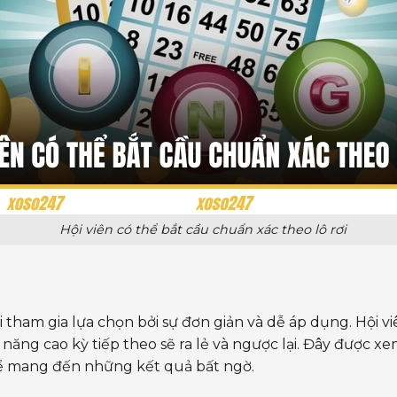
Hội viên có thể bắt cầu chuẩn xác theo lô rơi
am gia lựa chọn bởi sự đơn giản và dễ áp dụng. Hội viê
 năng cao kỳ tiếp theo sẽ ra lẻ và ngược lại. Đây được x
hể mang đến những kết quả bất ngờ.