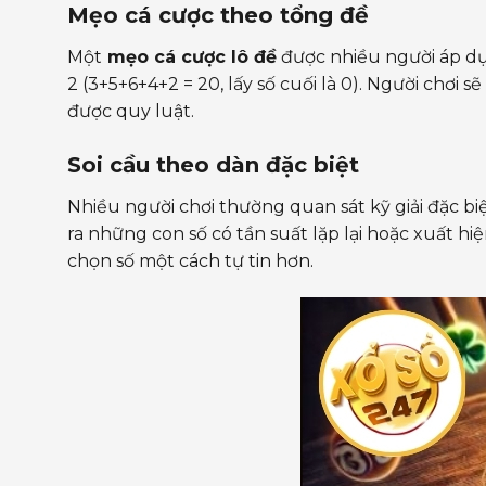
Mẹo cá cược theo tổng đề
Một
mẹo cá cược lô đề
được nhiều người áp dụng
2 (3+5+6+4+2 = 20, lấy số cuối là 0). Người chơi 
được quy luật.
Soi cầu theo dàn đặc biệt
Nhiều người chơi thường quan sát kỹ giải đặc biệ
ra những con số có tần suất lặp lại hoặc xuất h
chọn số một cách tự tin hơn.