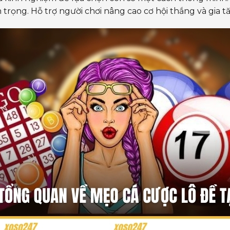
 trọng. Hỗ trợ người chơi nâng cao cơ hội thắng và gia t