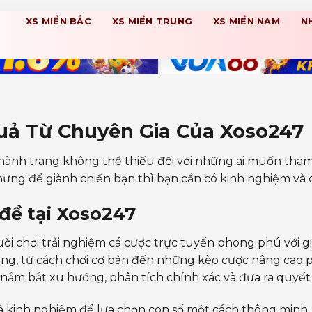
XS MIỀN BẮC
XS MIỀN TRUNG
XS MIỀN NAM
N
uả Từ Chuyên Gia Của Xoso247
ành trang không thể thiếu đối với những ai muốn tham 
nhưng để giành chiến bạn thì bạn cần có kinh nghiệm và 
 đề tại Xoso247
ười chơi trải nghiệm cá cược trực tuyến phong phú với gi
ạng, từ cách chơi cơ bản đến những kèo cược nâng cao p
nắm bắt xu hướng, phân tích chính xác và đưa ra quyết 
h và kinh nghiệm để lựa chọn con số một cách thông minh