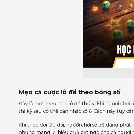
Mẹo cá cược lô đề theo bóng số
Đây là một mẹo chơi lô đề thú vị khi người chơi 
thì kỳ sau có thể cân nhắc số 6. Cách này tuy 
Khi theo dõi lâu dài, người chơi sẽ dễ dàng phá
nhưng mang lại hiệu quả bất ngờ cho cả người m