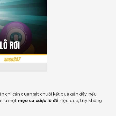
n chỉ cần quan sát chuỗi kết quả gần đây, nếu
em là một
mẹo cá cược lô đề
hiệu quả, tuy không