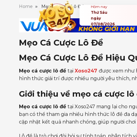
Chuyển
Home
»
Mẹo Cá Cược Lô Đề
Hôm nay
đến
Thứ Sáu
nội
ngày
07/08/2026
dung
Mẹo Cá Cược Lô Đề
Mẹo Cá Cược Lô Đề Hiệu Q
Mẹo cá cược lô đề
tại
Xoso247
được xem như h
hình thức giải trí được nhiều người yêu thích, 
Giới thiệu về mẹo cá cược lô
Mẹo cá cược lô đề
tại Xoso247 mang lại cho ng
bạn có thể tham gia nhiều hình thức lô đề đa d
cập nhật kết quả nhanh chóng, giúp người chơi 
Lô đề là trò chơi đòi hỏi sự tính toán, phân tíc