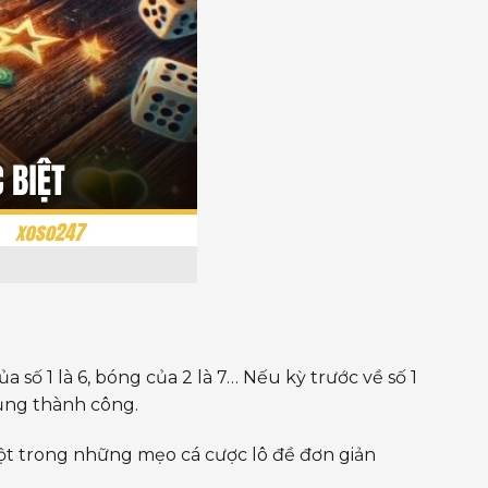
 số 1 là 6, bóng của 2 là 7… Nếu kỳ trước về số 1
dụng thành công.
 một trong những mẹo cá cược lô đề đơn giản