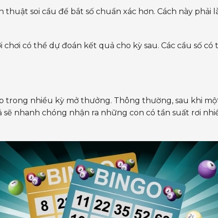
 thuật soi cầu để bắt số chuẩn xác hơn. Cách này phải l
i chơi có thể dự đoán kết quả cho kỳ sau. Các cầu số có t
iếp trong nhiều kỳ mở thưởng. Thông thường, sau khi một 
uả sẽ nhanh chóng nhận ra những con có tần suất rơi nh