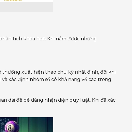
p phân tích khoa học. Khi nắm được những
 thường xuất hiện theo chu kỳ nhất định, đôi khi
ng và xác định nhóm số có khả năng về cao trong
n dài để dễ dàng nhận diện quy luật. Khi đã xác