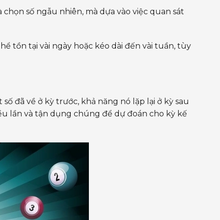
à chọn số ngẫu nhiên, mà dựa vào việc quan sát
hể tồn tại vài ngày hoặc kéo dài đến vài tuần, tùy
số đã về ở kỳ trước, khả năng nó lặp lại ở kỳ sau
iều lần và tận dụng chúng để dự đoán cho kỳ kế