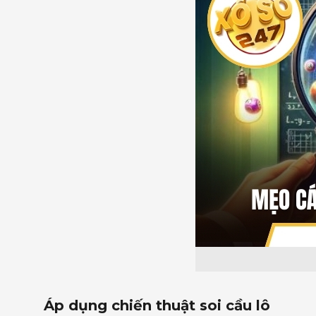
Áp dụng chiến thuật soi cầu lô