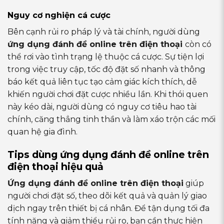
Nguy cơ nghiện cá cược
Bên cạnh rủi ro pháp lý và tài chính, người dùng
ứng dụng đánh đề online trên điện thoại
còn có
thể rơi vào tình trạng lệ thuộc cá cược. Sự tiện lợi
trong việc truy cập, tốc độ đặt số nhanh và thông
báo kết quả liên tục tạo cảm giác kích thích, dễ
khiến người chơi đặt cược nhiều lần. Khi thói quen
này kéo dài, người dùng có nguy cơ tiêu hao tài
chính, căng thẳng tinh thần và làm xáo trộn các mối
quan hệ gia đình.
Tips dùng ứng dụng đánh đề online trên
điện thoại hiệu quả
Ứng dụng đánh đề online trên điện thoại
giúp
người chơi đặt số, theo dõi kết quả và quản lý giao
dịch ngay trên thiết bị cá nhân. Để tận dụng tối đa
tính năng và giảm thiểu rủi ro, bạn cần thực hiện