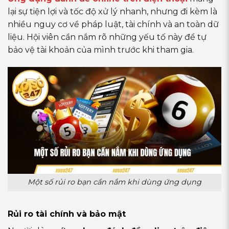
lại sự tiện lợi và tốc độ xử lý nhanh, nhưng đi kèm là
nhiều nguy cơ về pháp luật, tài chính và an toàn dữ
liệu. Hội viên cần nắm rõ những yếu tố này để tự
bảo vệ tài khoản của mình trước khi tham gia.
Một số rủi ro bạn cần nắm khi dùng ứng dụng
Rủi ro tài chính và bảo mật