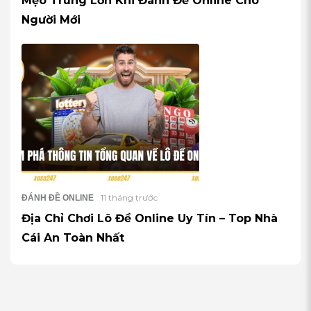
Mẹo Trúng Lớn Khi Đánh Đề Online Cho
Người Mới
11 tháng trước
ĐÁNH ĐỀ ONLINE
Địa Chỉ Chơi Lô Đề Online Uy Tín – Top Nhà
Cái An Toàn Nhất