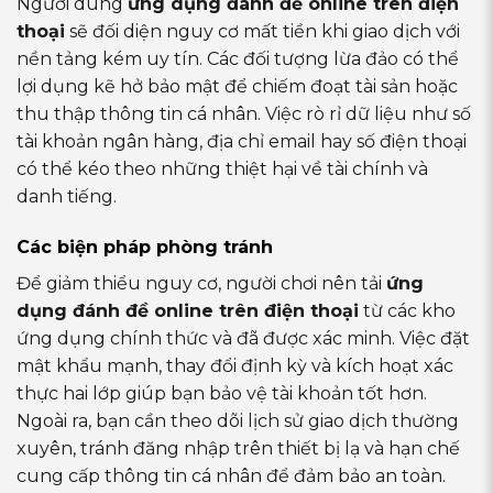
Người dùng
ứng dụng đánh đề online trên điện
thoại
sẽ đối diện nguy cơ mất tiền khi giao dịch với
nền tảng kém uy tín. Các đối tượng lừa đảo có thể
lợi dụng kẽ hở bảo mật để chiếm đoạt tài sản hoặc
thu thập thông tin cá nhân. Việc rò rỉ dữ liệu như số
tài khoản ngân hàng, địa chỉ email hay số điện thoại
có thể kéo theo những thiệt hại về tài chính và
danh tiếng.
Các biện pháp phòng tránh
Để giảm thiểu nguy cơ, người chơi nên tải
ứng
dụng đánh đề online trên điện thoại
từ các kho
ứng dụng chính thức và đã được xác minh. Việc đặt
mật khẩu mạnh, thay đổi định kỳ và kích hoạt xác
thực hai lớp giúp bạn bảo vệ tài khoản tốt hơn.
Ngoài ra, bạn cần theo dõi lịch sử giao dịch thường
xuyên, tránh đăng nhập trên thiết bị lạ và hạn chế
cung cấp thông tin cá nhân để đảm bảo an toàn.