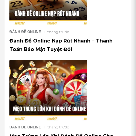
11 tháng trước
ĐÁNH ĐỀ ONLINE
Đánh Đề Online Nạp Rút Nhanh – Thanh
Toán Bảo Mật Tuyệt Đối
11 tháng trước
ĐÁNH ĐỀ ONLINE