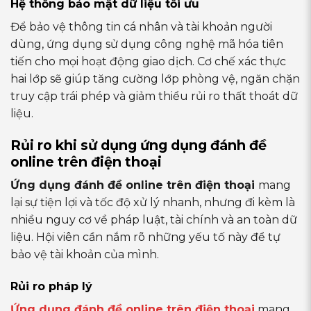
Hệ thống bảo mật dữ liệu tối ưu
Để bảo vệ thông tin cá nhân và tài khoản người
dùng, ứng dụng sử dụng công nghệ mã hóa tiên
tiến cho mọi hoạt động giao dịch. Cơ chế xác thực
hai lớp sẽ giúp tăng cường lớp phòng vệ, ngăn chặn
truy cập trái phép và giảm thiểu rủi ro thất thoát dữ
liệu.
Rủi ro khi sử dụng ứng dụng đánh đề
online trên điện thoại
Ứng dụng đánh đề online trên điện thoại
mang
lại sự tiện lợi và tốc độ xử lý nhanh, nhưng đi kèm là
nhiều nguy cơ về pháp luật, tài chính và an toàn dữ
liệu. Hội viên cần nắm rõ những yếu tố này để tự
bảo vệ tài khoản của mình.
Rủi ro pháp lý
Ứng dụng đánh đề online trên điện thoại
mang