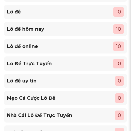
Lô đề
10
Lô đề hôm nay
10
Lô đề online
10
Lô Đề Trực Tuyến
10
Lô đề uy tín
0
Mẹo Cá Cược Lô Đề
0
Nhà Cái Lô Đề Trực Tuyến
0