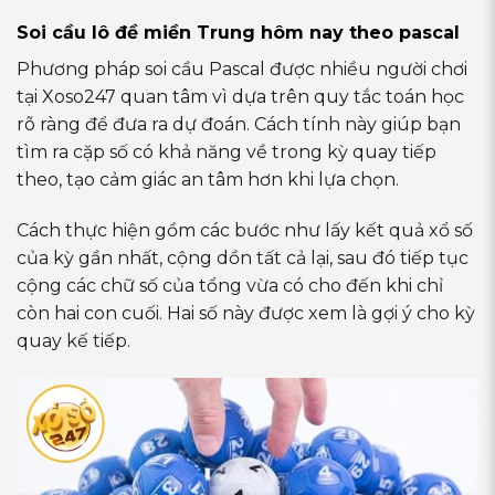
Soi cầu lô đề miền Trung hôm nay theo pascal
Phương pháp soi cầu Pascal được nhiều người chơi
tại Xoso247 quan tâm vì dựa trên quy tắc toán học
rõ ràng để đưa ra dự đoán. Cách tính này giúp bạn
tìm ra cặp số có khả năng về trong kỳ quay tiếp
theo, tạo cảm giác an tâm hơn khi lựa chọn.
Cách thực hiện gồm các bước như lấy kết quả xổ số
của kỳ gần nhất, cộng dồn tất cả lại, sau đó tiếp tục
cộng các chữ số của tổng vừa có cho đến khi chỉ
còn hai con cuối. Hai số này được xem là gợi ý cho kỳ
quay kế tiếp.