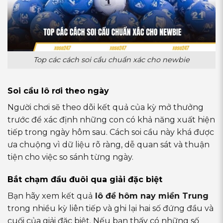
Top các cách soi cầu chuẩn xác cho newbie
Soi cầu lô rơi theo ngày
Người chơi sẽ theo dõi kết quả của kỳ mở thưởng
trước để xác định những con có khả năng xuất hiện
tiếp trong ngày hôm sau. Cách soi cầu này khá được
ưa chuộng vì dữ liệu rõ ràng, dễ quan sát và thuận
tiện cho việc so sánh từng ngày.
Bắt chạm đầu đuôi qua giải đặc biệt
Bạn hãy xem kết quả
lô đề hôm nay miền Trung
trong nhiều kỳ liên tiếp và ghi lại hai số đứng đầu và
cuối của giải đặc biệt. Nếu bạn thấy có những số