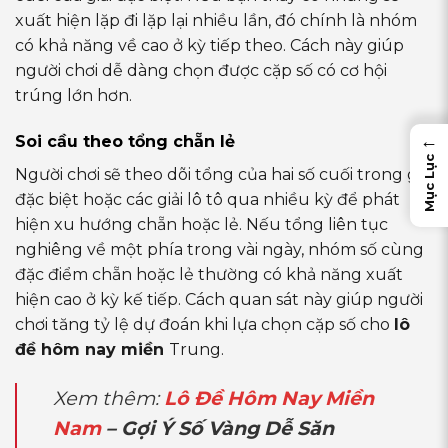
xuất hiện lặp đi lặp lại nhiều lần, đó chính là nhóm
có khả năng về cao ở kỳ tiếp theo. Cách này giúp
người chơi dễ dàng chọn được cặp số có cơ hội
trúng lớn hơn.
←
Soi cầu theo tổng chẵn lẻ
Mục Lục
Người chơi sẽ theo dõi tổng của hai số cuối trong giải
đặc biệt hoặc các giải lô tô qua nhiều kỳ để phát
hiện xu hướng chẵn hoặc lẻ. Nếu tổng liên tục
nghiêng về một phía trong vài ngày, nhóm số cùng
đặc điểm chẵn hoặc lẻ thường có khả năng xuất
hiện cao ở kỳ kế tiếp. Cách quan sát này giúp người
chơi tăng tỷ lệ dự đoán khi lựa chọn cặp số cho
lô
đề hôm nay miền
Trung.
Xem thêm:
Lô Đề Hôm Nay Miền
Nam
– Gợi Ý Số Vàng Dễ Săn