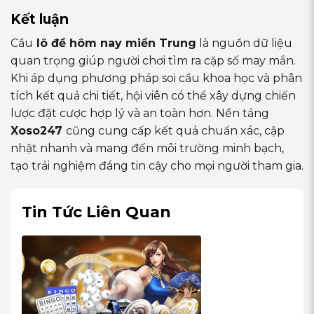
Kết luận
Cầu
lô đề hôm nay miền Trung
là nguồn dữ liệu
quan trọng giúp người chơi tìm ra cặp số may mắn.
Khi áp dụng phương pháp soi cầu khoa học và phân
tích kết quả chi tiết, hội viên có thể xây dựng chiến
lược đặt cược hợp lý và an toàn hơn. Nền tảng
Xoso247
cũng cung cấp kết quả chuẩn xác, cập
nhật nhanh và mang đến môi trường minh bạch,
tạo trải nghiệm đáng tin cậy cho mọi người tham gia.
Tin Tức Liên Quan