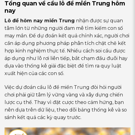
Tổng quan về cầu lô đề miền Trung hôm
nay
Lô đề hôm nay miền Trung
nhận được sự quan
tâm lớn từ những người đam mê tìm kiếm con số
may mắn. Để dự đoán kết quả chính xác, người chơi
cần áp dụng phương pháp phân tích chặt chẽ kết
hợp kinh nghiệm thực tế. Nhiều cách soi cầu được
áp dụng như lô rơi liên tiếp, bắt chạm đầu đuôi hay
dựa vào thống kê giải đặc biệt để tìm ra quy luật
xuất hiện của các con số.
Việc dự đoán cầu lô đề miền Trung đòi hỏi người
chơi phải giữ tâm lý vững vàng và xây dựng chiến
lược cụ thể. Thay vì đặt cược theo cảm hứng, bạn
nên dựa trên dữ liệu, theo dõi bảng thống kê và so
sánh kết quả các kỳ quay trước.